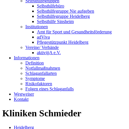
Selbsthilfegruppen
Selbsthilfebüro
Selbsthilfegruppe Nie aufgeben
Selbsthilfegruppe Heidelberg
Selbsthilfe Sinsheim
Institutionen
Amt für Sport und Gesundheitsförderung
adViva
Pflegestützpunkt Heidelberg
Vereine/ Verbände
aktivijjA e.V.
Informationen
Definition
Notfallmaßnahmen
Schlaganfallarten
Symptome
Risikofaktoren
Folgen eines Schlaganfalls
Wegweiser
Kontakt
Kliniken Schmieder
Heidelberg