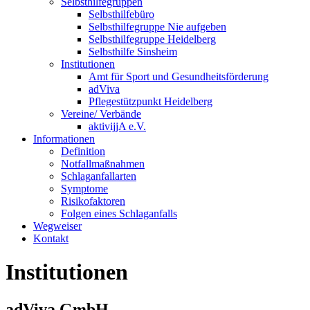
Selbsthilfegruppen
Selbsthilfebüro
Selbsthilfegruppe Nie aufgeben
Selbsthilfegruppe Heidelberg
Selbsthilfe Sinsheim
Institutionen
Amt für Sport und Gesundheitsförderung
adViva
Pflegestützpunkt Heidelberg
Vereine/ Verbände
aktivijjA e.V.
Informationen
Definition
Notfallmaßnahmen
Schlaganfallarten
Symptome
Risikofaktoren
Folgen eines Schlaganfalls
Wegweiser
Kontakt
Institutionen
adViva GmbH